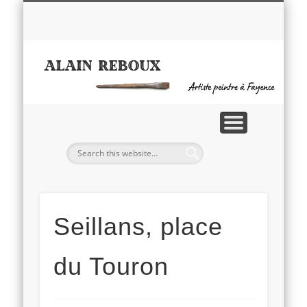
NATURES MORTES
MEDITERRANNÉE
PROVENCE
BRETAGNE
A PROPOS
CONTACT
R
Seillans, place
du Touron